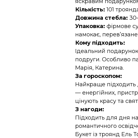
яскравим подарунком
Кількість:
101 троянд
Довжина стебла:
30
Упаковка:
фірмове су
намокає, перев’язане
Кому підходить:
Ідеальний подарунок
подруги. Особливо па
Марія, Катерина.
За гороскопом:
Найкраще підходить дл
— енергійних, пристр
цінують красу та свя
З нагоди:
Підходить для дня на
романтичного освідч
Букет із троянд Ель 