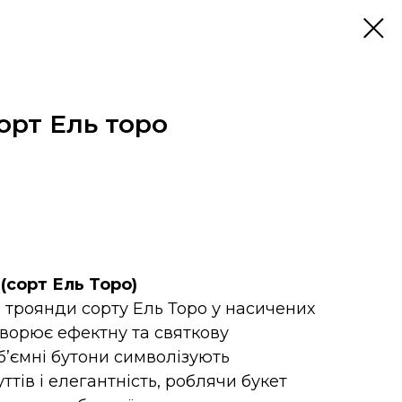
орт Ель торо
 (сорт Ель Торо)
01 троянди сорту Ель Торо у насичених
творює ефектну та святкову
б’ємні бутони символізують
ттів і елегантність, роблячи букет