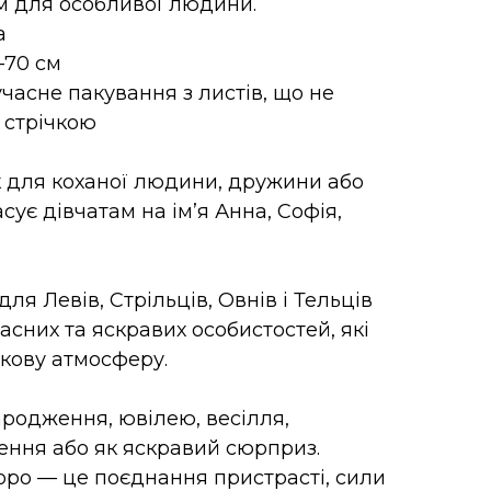
 для особливої людини.
а
–70 см
часне пакування з листів, що не
 стрічкою
 для коханої людини, дружини або
сує дівчатам на ім’я Анна, Софія,
я Левів, Стрільців, Овнів і Тельців
асних та яскравих особистостей, які
ткову атмосферу.
родження, ювілею, весілля,
ення або як яскравий сюрприз.
Торо — це поєднання пристрасті, сили