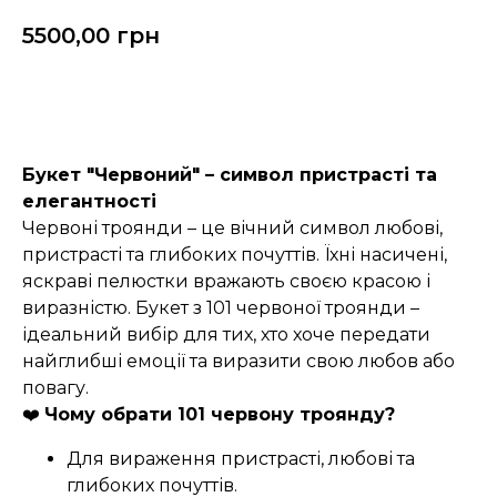
5500,00
грн
Замовити
Букет "Червоний" – символ пристрасті та
елегантності
Червоні троянди – це вічний символ любові,
пристрасті та глибоких почуттів. Їхні насичені,
яскраві пелюстки вражають своєю красою і
виразністю. Букет з 101 червоної троянди –
ідеальний вибір для тих, хто хоче передати
найглибші емоції та виразити свою любов або
повагу.
❤️
Чому обрати 101 червону троянду?
Для вираження пристрасті, любові та
глибоких почуттів.