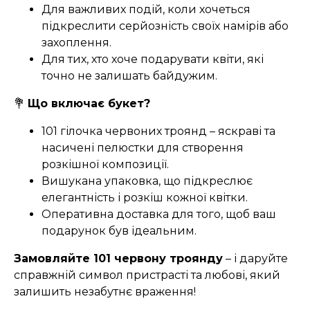
Для важливих подій, коли хочеться
підкреслити серйозність своїх намірів або
захоплення.
Для тих, хто хоче подарувати квіти, які
точно не залишать байдужим.
💐
Що включає букет?
101 гілочка червоних троянд – яскраві та
насичені пелюстки для створення
розкішної композиції.
Вишукана упаковка, що підкреслює
елегантність і розкіш кожної квітки.
Оперативна доставка для того, щоб ваш
подарунок був ідеальним.
Замовляйте 101 червону троянду
– і даруйте
справжній символ пристрасті та любові, який
залишить незабутнє враження!