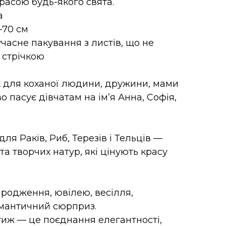
расою будь-якого свята.
а
–70 см
часне пакування з листів, що не
 стрічкою
 для коханої людини, дружини, мами
о пасує дівчатам на ім’я Анна, Софія,
ля Раків, Риб, Терезів і Тельців —
та творчих натур, які цінують красу
родження, ювілею, весілля,
омантичний сюрприз.
тиж — це поєднання елегантності,