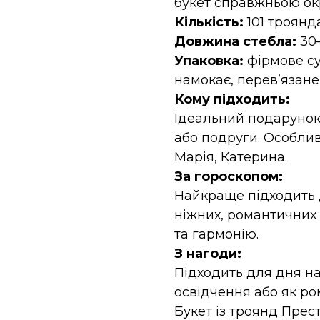
букет справжньою ок
Кількість:
101 троянд
Довжина стебла:
30
Упаковка:
фірмове су
намокає, перев’язане
Кому підходить:
Ідеальний подарунок
або подруги. Особлив
Марія, Катерина.
За гороскопом:
Найкраще підходить д
ніжних, романтичних 
та гармонію.
З нагоди:
Підходить для дня на
освідчення або як р
Букет із троянд Прес