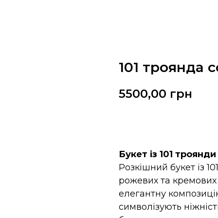
101 троянда 
5500,00
грн
Замовити
Букет із 101 троянд
Розкішний букет із 1
рожевих та кремових 
елегантну композицію
символізують ніжніст