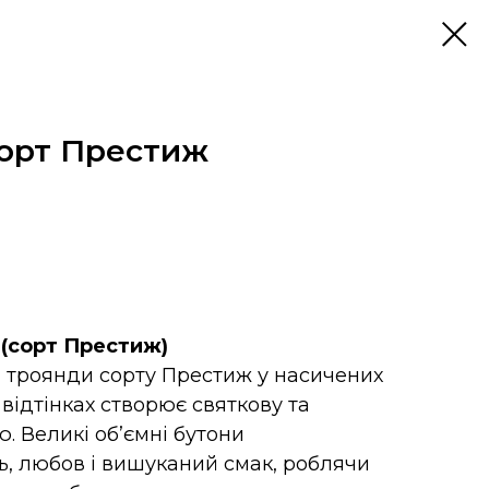
сорт Престиж
и (сорт Престиж)
01 троянди сорту Престиж у насичених
відтінках створює святкову та
. Великі об’ємні бутони
ь, любов і вишуканий смак, роблячи