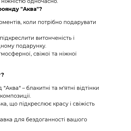
 ніжністю одночасно.
роянду "Аква"?
оментів, коли потрібно подарувати
 підкреслити витонченість і
дному подарунку.
мосферної, свіжої та ніжної
т?
д "Аква" – блакитні та м'ятні відтінки
композиції.
а, що підкреслює красу і свіжість
авка для бездоганності вашого