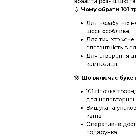
вразити розкішшю та
💧
Чому обрати 101 т
Для незабутніх м
щось особливе.
Для тих, хто хоче
елегантність в о
Для створення ат
композиції.
🌸
Що включає буке
101 гілочка троян
для неповторної 
Вишукана упаковк
квітів.
Оперативна дост
подарунка.