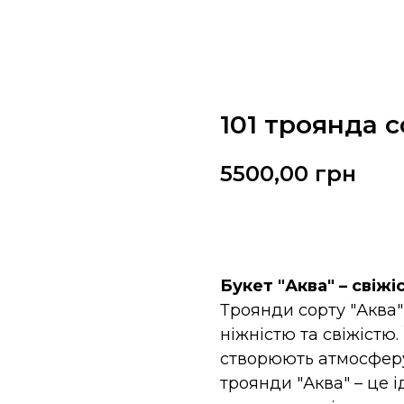
101 троянда 
5500,00
грн
Замовити
Букет "Аква" – свіжі
Троянди сорту "Аква"
ніжністю та свіжістю. 
створюють атмосферу л
троянди "Аква" – це 