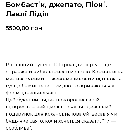
Бомбастік, джелато, Піоні,
Лавлі Лідія
5500,00
грн
Замовити
Розкішний букет із 101 троянди сорту — це
справжній вибух ніжності й стилю. Кожна квітка
має насичений рожево-малиновий відтінок та
густі, об’ємні пелюстки, що розкриваються у
формі ідеальної чаші.
Цей букет виглядає по-королівськи й
підкреслює найщиріші почуття. Ідеальний
подарунок для коханої, на ювілей, весілля чи
будь-яке свято, коли хочеться сказати: “Ти —
особлива”.