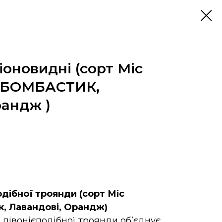
іоновидні (сорт Міс
а БОМБАСТИК,
рандж )
подібної троянди (сорт Міс
к, Лавандові, Орандж)
1 півонієподібної троянди об’єднує