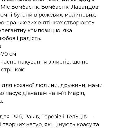
 Міс Бомбастік, Бомбастік, Лавандові
’ємні бутони в рожевих, малинових,
во-оранжевих відтінках створюють
 елегантну композицію, яка
любов і радість.
а
–70 см
часне пакування з листів, що не
 стрічкою
 для коханої людини, дружини, мами
о пасує дівчатам на ім’я Марія,
а.
ля Риб, Раків, Терезів і Тельців —
 творчих натур, які цінують красу та