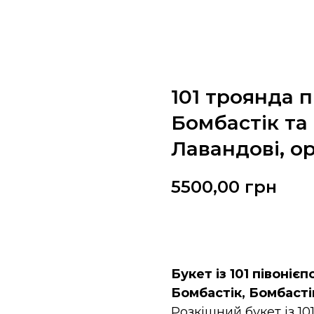
101 троянда п
Бомбастік т
Лавандові, о
5500,00
грн
Замовити
Букет із 101 півоніє
Бомбастік, Бомбасті
Розкішний букет із 10