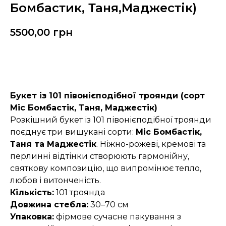
Бомбастик, Таня,Маджестік)
5500,00
грн
Замовити
Букет із 101 півонієподібної троянди (сорт
Міс Бомбастік, Таня, Маджестік)
Розкішний букет із 101 півонієподібної троянди
поєднує три вишукані сорти:
Міс Бомбастік,
Таня та Маджестік
. Ніжно-рожеві, кремові та
перлинні відтінки створюють гармонійну,
святкову композицію, що випромінює тепло,
любов і витонченість.
Кількість:
101 троянда
Довжина стебла:
30–70 см
Упаковка:
фірмове сучасне пакування з