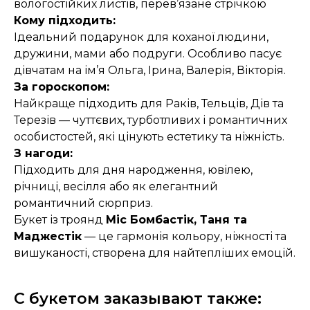
вологостійких листів, перев’язане стрічкою
Кому підходить:
Ідеальний подарунок для коханої людини,
дружини, мами або подруги. Особливо пасує
дівчатам на ім’я Ольга, Ірина, Валерія, Вікторія.
За гороскопом:
Найкраще підходить для Раків, Тельців, Дів та
Терезів — чуттєвих, турботливих і романтичних
особистостей, які цінують естетику та ніжність.
З нагоди:
Підходить для дня народження, ювілею,
річниці, весілля або як елегантний
романтичний сюрприз.
Букет із троянд
Міс Бомбастік, Таня та
Маджестік
— це гармонія кольору, ніжності та
вишуканості, створена для найтепліших емоцій.
С букетом заказывают также: