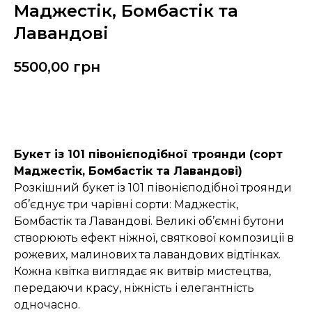
Маджестік, Бомбастік та
Лавандові
5500,00
грн
Замовити
Букет із 101 півонієподібної троянди (сорт
Маджестік, Бомбастік та Лавандові)
Розкішний букет із 101 півонієподібної троянди
об’єднує три чарівні сорти: Маджестік,
Бомбастік та Лавандові. Великі об’ємні бутони
створюють ефект ніжної, святкової композиції в
рожевих, малинових та лавандових відтінках.
Кожна квітка виглядає як витвір мистецтва,
передаючи красу, ніжність і елегантність
одночасно.