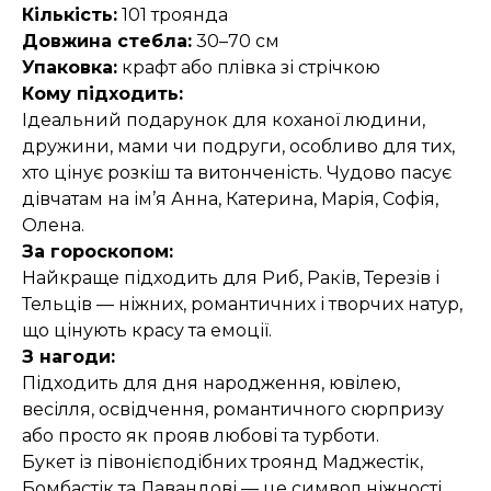
Кількість:
101 троянда
Довжина стебла:
30–70 см
Упаковка:
крафт або плівка зі стрічкою
Кому підходить:
Ідеальний подарунок для коханої людини,
дружини, мами чи подруги, особливо для тих,
хто цінує розкіш та витонченість. Чудово пасує
дівчатам на ім’я Анна, Катерина, Марія, Софія,
Олена.
За гороскопом:
Найкраще підходить для Риб, Раків, Терезів і
Тельців — ніжних, романтичних і творчих натур,
що цінують красу та емоції.
З нагоди:
Підходить для дня народження, ювілею,
весілля, освідчення, романтичного сюрпризу
або просто як прояв любові та турботи.
Букет із півонієподібних троянд Маджестік,
Бомбастік та Лавандові — це символ ніжності,