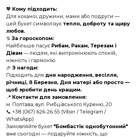
💖
Кому підходить:
Для коханої, дружини, мами або подруги —
цей букет символізує
тепло, доброту та щиру
любов.
♋
За гороскопом:
Найбільше пасує
Рибам, Ракам, Терезам і
Дівам
— людям, які випромінюють спокій,
ніжність і гармонію.
🎉
З нагоди:
Підходить для
дня народження, весілля,
річниці, 8 Березня, Дня матері або просто —
щоб зробити день кращим.
📍
Контакти для замовлення:
м. Полтава, вул. Рибцівського Куреню, 20
📞 +38 (067) 626-26-55 (Viber / Telegram /
WhatsApp)
Замовляйте букет
"Бомбастік однобутонний"
вже сьогодні — подаруйте ніжність, що