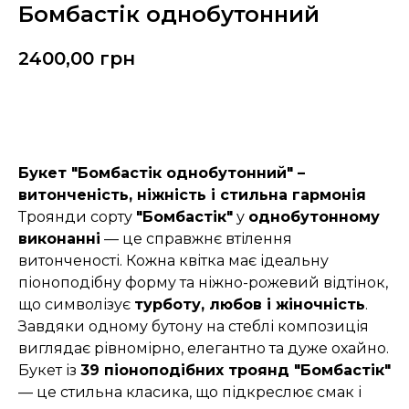
Бомбастік однобутонний
2400,00
грн
Замовити
Букет "Бомбастік однобутонний" –
витонченість, ніжність і стильна гармонія
Троянди сорту
"Бомбастік"
у
однобутонному
виконанні
— це справжнє втілення
витонченості. Кожна квітка має ідеальну
піоноподібну форму та ніжно-рожевий відтінок,
що символізує
турботу, любов і жіночність
.
Завдяки одному бутону на стеблі композиція
виглядає рівномірно, елегантно та дуже охайно.
Букет із
39 піоноподібних троянд "Бомбастік"
— це стильна класика, що підкреслює смак і