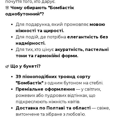
почуття того, хто дарує.
🌸
Чому обирають "Бомбастік
однобутонний"?
Для подарунка, який промовляє
мовою
ніжності та щирості.
Для подій, де потрібна
елегантність без
надмірності.
Для тих, хто цінує
акуратність, пастельні
тони та гармонійні форми.
🌿
Що у букеті?
39 піоноподібних троянд сорту
"Бомбастік"
з одним бутоном на стеблі.
Преміальне оформлення
— у світлих,
рожевих або пудрових відтінках, що
підкреслюють ніжність квітів.
Доставка по Полтаві та області
— свіже,
витончене та зібране з любов’ю.