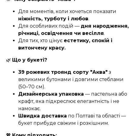
Для моментів, коли хочеться показати
ніжність, турботу і любов
.
Для особливих подій —
дня народження,
річниці, освідчення чи весілля
.
Для тих, хто цінує
естетику, спокій і
витончену красу.
🌿
Що у букеті?
39 рожевих троянд сорту "Аква"
з
великими бутонами і довгими стеблами
(50–70 см).
Дизайнерська упаковка
— пастельна або
крафт, яка підкреслює елегантність і не
намокає.
Швидка доставка
по Полтаві та області —
букет прибуде свіжим і розкішним.
💖
Кому підходить: