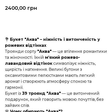
2400,00
грн
Замовити
💐
Букет "Аква" – ніжність і витонченість у
рожевих відтінках
Троянди сорту
"Аква"
— це втілення романтики
та жіночності. Їхній
м’який рожево-
лавандовий відтінок
символізує ніжність,
щирість і натхнення. Великі бутони з
оксамитовими пелюстками мають легкий
аромат і створюють атмосферу спокою та
гармонії.
Букет із
39 троянд "Аква"
— це витончений
подарунок, який говорить мовою почуттів, без
зайвих слів.
🌸
Чому обирають "Аква"?