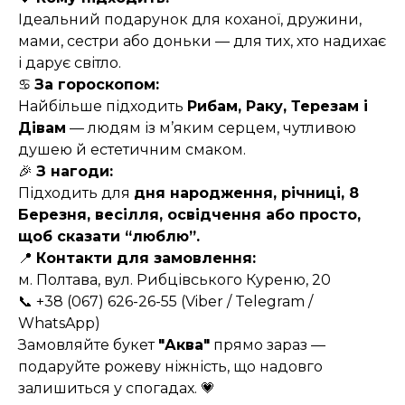
Ідеальний подарунок для коханої, дружини,
мами, сестри або доньки — для тих, хто надихає
і дарує світло.
♋
За гороскопом:
Найбільше підходить
Рибам, Раку, Терезам і
Дівам
— людям із м’яким серцем, чутливою
душею й естетичним смаком.
🎉
З нагоди:
Підходить для
дня народження, річниці, 8
Березня, весілля, освідчення або просто,
щоб сказати “люблю”.
📍
Контакти для замовлення:
м. Полтава, вул. Рибцівського Куреню, 20
📞 +38 (067) 626-26-55 (Viber / Telegram /
WhatsApp)
Замовляйте букет
"Аква"
прямо зараз —
подаруйте рожеву ніжність, що надовго
залишиться у спогадах. 💗