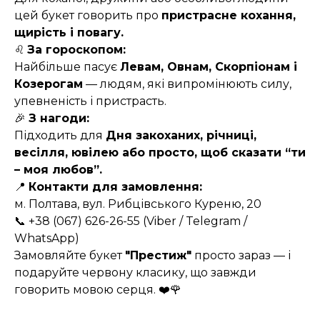
цей букет говорить про
пристрасне кохання,
щирість і повагу.
♌
За гороскопом:
Найбільше пасує
Левам, Овнам, Скорпіонам і
Козерогам
— людям, які випромінюють силу,
упевненість і пристрасть.
🎉
З нагоди:
Підходить для
Дня закоханих, річниці,
весілля, ювілею або просто, щоб сказати “ти
– моя любов”.
📍
Контакти для замовлення:
м. Полтава, вул. Рибцівського Куреню, 20
📞 +38 (067) 626-26-55 (Viber / Telegram /
WhatsApp)
Замовляйте букет
"Престиж"
просто зараз — і
подаруйте червону класику, що завжди
говорить мовою серця. ❤️🌹