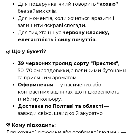
Для подарунка, який говорить
“кохаю”
без зайвих слів.
Для моментів, коли хочеться вразити і
залишити яскраві спогади.
Для тих, хто цінує
червону класику,
елегантність і силу почуттів.
🌿
Що у букеті?
39 червоних троянд сорту "Престиж"
,
50–70 см завдовжки, з великими бутонами
та приємним ароматом.
Оформлення
— у насичених або
контрастних відтінках, що підкреслюють
глибину кольору.
Доставка по Полтаві та області
—
завжди свіжо, швидко й акуратно.
💖
Кому підходить:
Для коханої, дружини або особливої людини —