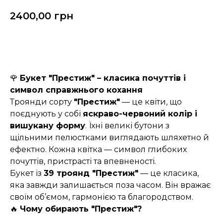
2400,00
грн
Замовити
🌹
Букет "Престиж" – класика почуттів і
символ справжнього кохання
Троянди сорту
"Престиж"
— це квіти, що
поєднують у собі
яскраво-червоний колір і
вишукану форму
. Їхні великі бутони з
щільними пелюстками виглядають шляхетно й
ефектно. Кожна квітка — символ глибоких
почуттів, пристрасті та впевненості.
Букет із
39 троянд "Престиж"
— це класика,
яка завжди залишається поза часом. Він вражає
своїм об’ємом, гармонією та благородством.
🔥
Чому обирають "Престиж"?