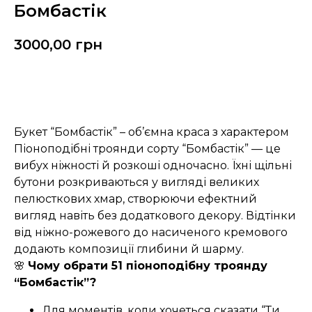
Бомбастік
3000,00
грн
Замовити
Букет “Бомбастік” – об’ємна краса з характером
Піоноподібні троянди сорту “Бомбастік” — це
вибух ніжності й розкоші одночасно. Їхні щільні
бутони розкриваються у вигляді великих
пелюсткових хмар, створюючи ефектний
вигляд навіть без додаткового декору. Відтінки
від ніжно-рожевого до насиченого кремового
додають композиції глибини й шарму.
🌸
Чому обрати 51 піоноподібну троянду
“Бомбастік”?
Для моментів, коли хочеться сказати “Ти