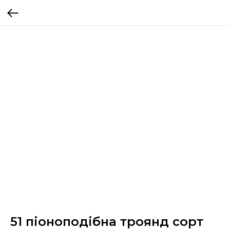
51 піоноподібна троянд сорт