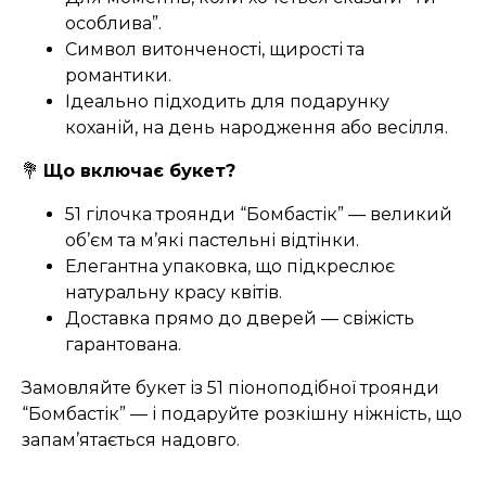
особлива”.
Символ витонченості, щирості та
романтики.
Ідеально підходить для подарунку
коханій, на день народження або весілля.
💐
Що включає букет?
51 гілочка троянди “Бомбастік” — великий
об’єм та м’які пастельні відтінки.
Елегантна упаковка, що підкреслює
натуральну красу квітів.
Доставка прямо до дверей — свіжість
гарантована.
Замовляйте букет із 51 піоноподібної троянди
“Бомбастік” — і подаруйте розкішну ніжність, що
запам’ятається надовго.