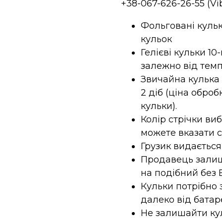
+38-067-626-26-55 (V
Фольговані кульк
кульок
Гелієві кульки 10
залежно від темп
Звичайна кулька з
2 діб (ціна оброб
кульки).
Колір стрічки ви
можете вказати 
Грузик видається
Продавець залиш
на подібний без 
Кульки потрібно 
далеко від батар
Не залишайти кул