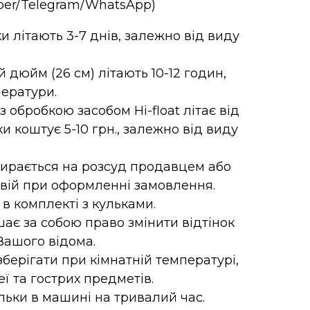
iber/Telegram/WhatsApp)
и літають 3-7 днів, залежно від виду
-й дюйм (26 см) літають 10-12 годин,
ератури.
 обробкою засобом Hi-float літає від
ки коштує 5-10 грн., залежно від виду
бирається на розсуд продавцем або
свій при оформленні замовлення.
 в комплекті з кульками.
ає за собою право змінити відтінок
Вашого відома.
зберігати при кімнатній температурі,
еї та гострих предметів.
ьки в машині на тривалий час.