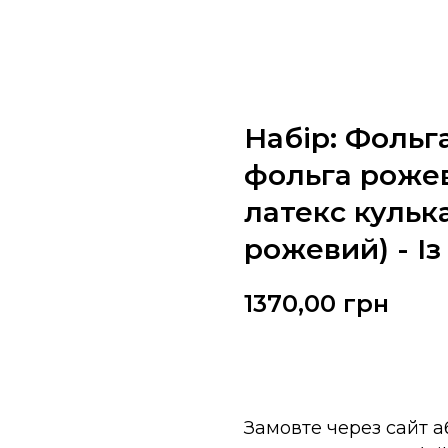
Набір: Фольг
фольга рожев
латекс кулька
рожевий) - Із
1370,00
грн
Замовити
Замовте через сайт 