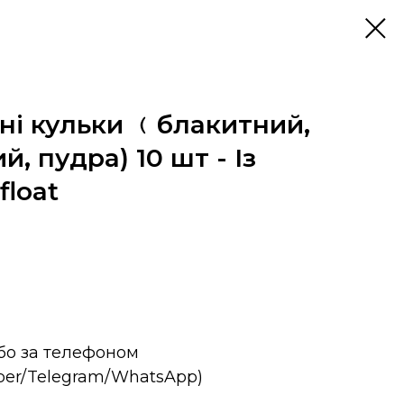
сні кульки ﹙блакитний,
й, пудра) 10 шт - Із
float
або за телефоном
iber/Telegram/WhatsApp)