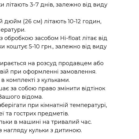
и літають 3-7 днів, залежно від виду
-й дюйм (26 см) літають 10-12 годин,
ератури.
 обробкою засобом Hi-float літає від
ки коштує 5-10 грн., залежно від виду
бирається на розсуд продавцем або
свій при оформленні замовлення.
 в комплекті з кульками.
ає за собою право змінити відтінок
Вашого відома.
зберігати при кімнатній температурі,
еї та гострих предметів.
ьки в машині на тривалий час.
 нагляду кульки з дитиною.