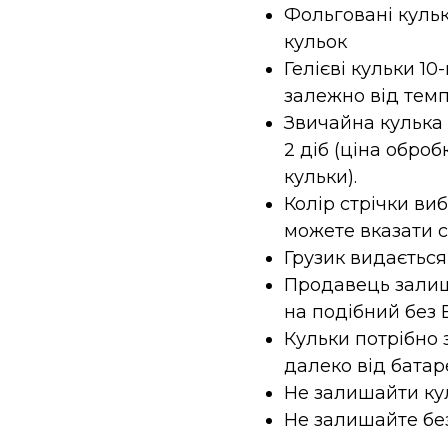
Фольговані кульк
кульок
Гелієві кульки 10
залежно від темп
Звичайна кулька з
2 діб (ціна оброб
кульки).
Колір стрічки ви
можете вказати 
Грузик видається
Продавець залиш
на подібний без 
Кульки потрібно 
далеко від батар
Не залишайти кул
Не залишайте без