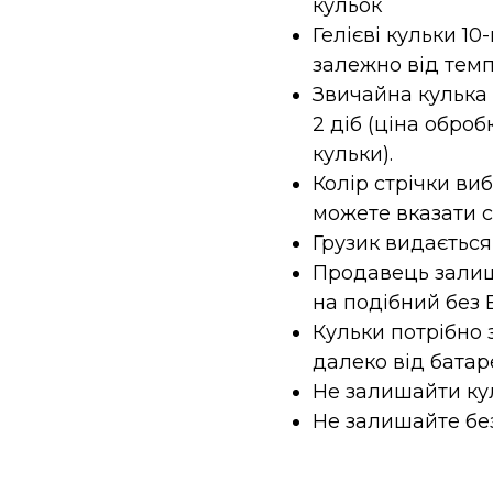
кульок
Гелієві кульки 10
залежно від темп
Звичайна кулька з
2 діб (ціна оброб
кульки).
Колір стрічки ви
можете вказати 
Грузик видається
Продавець залиш
на подібний без 
Кульки потрібно 
далеко від батар
Не залишайти кул
Не залишайте без