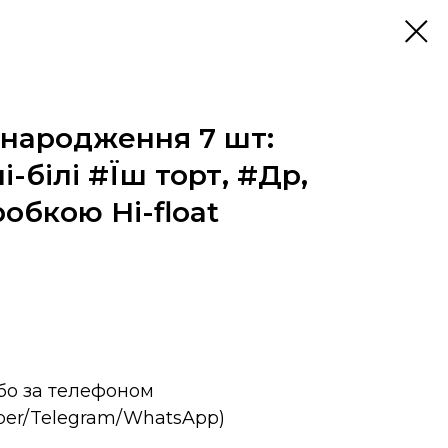
 народження 7 шт:
і-білі #Їш торт, #Др,
робкою Hi-float
або за телефоном
iber/Telegram/WhatsApp)