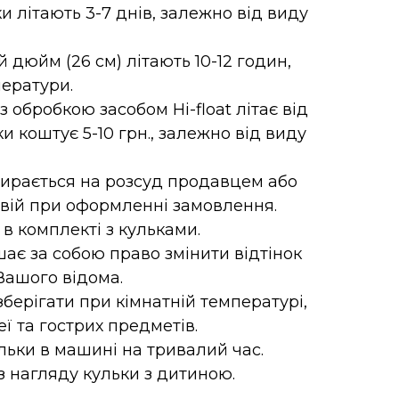
и літають 3-7 днів, залежно від виду
-й дюйм (26 см) літають 10-12 годин,
ератури.
 обробкою засобом Hi-float літає від
ки коштує 5-10 грн., залежно від виду
бирається на розсуд продавцем або
свій при оформленні замовлення.
 в комплекті з кульками.
ає за собою право змінити відтінок
Вашого відома.
зберігати при кімнатній температурі,
еї та гострих предметів.
ьки в машині на тривалий час.
 нагляду кульки з дитиною.