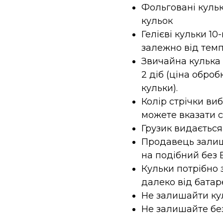
Фольговані кульк
кульок
Гелієві кульки 10
залежно від темп
Звичайна кулька з
2 діб (ціна оброб
кульки).
Колір стрічки ви
можете вказати 
Грузик видається
Продавець залиш
на подібний без 
Кульки потрібно 
далеко від батар
Не залишайти кул
Не залишайте без