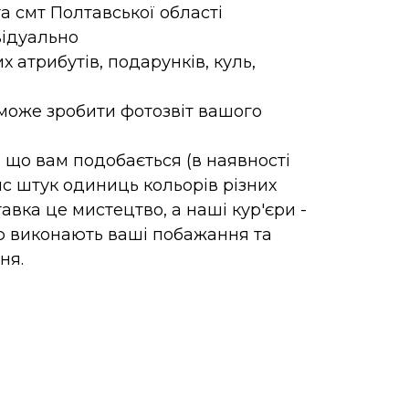
та смт Полтавської області
відуально
х атрибутів, подарунків, куль,
 може зробити фотозвіт вашого
, що вам подобається (в наявності
ис штук одиниць кольорів різних
ставка це мистецтво, а наші кур'єри -
тю виконають ваші побажання та
ня.