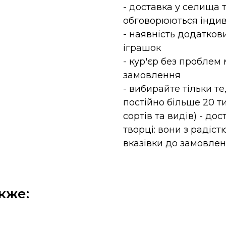
- доставка у селища 
обговорюються інди
- наявність додаткови
іграшок
- кур'єр без проблем
замовлення
- вибирайте тільки те
постійно більше 20 т
сортів та видів) - до
творці: вони з радіс
вказівки до замовлен
кже: