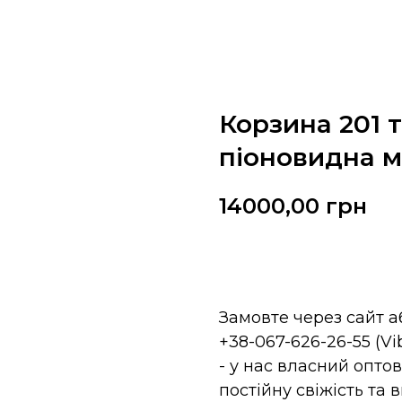
Корзина 201 
піоновидна м
14000,00
грн
Замовити
Замовте через сайт а
+38-067-626-26-55 (V
- у нас власний оптов
постійну свіжість та 