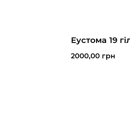
Еустома 19 гі
2000,00
грн
Замовити