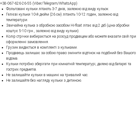
+38-067-626-26-55 (Viber/Telegram/WhatsApp)
Фольговані кульки літають 3-7 днів, залежно від виду кульок
Гелієві кульки 10-й дюйм (26 см) літають 10-12 годин, залежно від
температури.
Звичайна кулька з обробкою засобом Hi-float літає від 2 діб (ціна обробки
коштує 5-10 грн., залежно від виду кульки).
Колір стрічки вибирається на розсуд продавцем або можете вказати свій при
оформленні замовлення.
Грузик видається в комплекті з кульками.
Продавець залишає за собою право змінити відтінок на подібний без Вашого
відома.
Кульки потрібно зберігати при кімнатній температурі, далеко від батареї та
гострих предметів.
Не залишайти кульки в машині на тривалий час.
Не залишайте без нагляду кульки з дитиною.