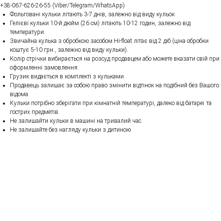
+38-067-626-26-55 (Viber/Telegram/WhatsApp)
Фольговані кульки літають 3-7 днів, залежно від виду кульок
Гелієві кульки 10-й дюйм (26 см) літають 10-12 годин, залежно від
температури.
Звичайна кулька з обробкою засобом Hi-float літає від 2 діб (ціна обробки
коштує 5-10 грн., залежно від виду кульки).
Колір стрічки вибирається на розсуд продавцем або можете вказати свій при
оформленні замовлення.
Грузик видається в комплекті з кульками.
Продавець залишає за собою право змінити відтінок на подібний без Вашого
відома.
Кульки потрібно зберігати при кімнатній температурі, далеко від батареї та
гострих предметів.
Не залишайти кульки в машині на тривалий час.
Не залишайте без нагляду кульки з дитиною.