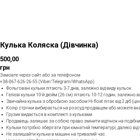
Кулька Коляска (Дівчинка)
500,00
грн
Замовте через сайт або за телефоном
+38-067-626-26-55 (Viber/Telegram/WhatsApp)
Фольговані кульки літають 3-7 днів, залежно від виду кульок
Гелієві кульки 10-й дюйм (26 см) літають 10-12 годин, залежно в
Звичайна кулька з обробкою засобом Hi-float літає від 2 діб (цін
Колір стрічки вибирається на розсуд продавцем або можете вк
Грузик видається в комплекті з кульками.
Продавець залишає за собою право змінити відтінок на подібни
Кульки потрібно зберігати при кімнатній температурі, далеко від 
Не залишайти кульки в машині на тривалий час.