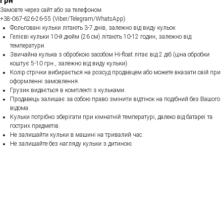
грн
Замовте через сайт або за телефоном
+38-067-626-26-55 (Viber/Telegram/WhatsApp)
Фольговані кульки літають 3-7 днів, залежно від виду кульок
Гелієві кульки 10-й дюйм (26 см) літають 10-12 годин, залежно від
температури.
Звичайна кулька з обробкою засобом Hi-float літає від 2 діб (ціна обробки
коштує 5-10 грн., залежно від виду кульки).
Колір стрічки вибирається на розсуд продавцем або можете вказати свій при
оформленні замовлення.
Грузик видається в комплекті з кульками.
Продавець залишає за собою право змінити відтінок на подібний без Вашого
відома.
Кульки потрібно зберігати при кімнатній температурі, далеко від батареї та
гострих предметів.
Не залишайти кульки в машині на тривалий час.
Не залишайте без нагляду кульки з дитиною.