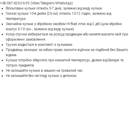
+38-067-626-26-55 (Viber/Telegram/WhatsApp)
Фольговані кульки літають 3-7 днів, залежно від виду кульок
Гелієві кульки 10-й дюйм (26 см) літають 10-12 годин, залежно від
температури.
Звичайна кулька з обробкою засобом Hi-float літає від 2 діб (ціна обробки
коштує 5-10 грн., залежно від виду кульки).
Колір стрічки вибирається на розсуд продавцем або можете вказати свій при
оформленні замовлення.
Грузик видається в комплекті з кульками.
Продавець залишає за собою право змінити відтінок на подібний без Вашого
відома.
Кульки потрібно зберігати при кімнатній температурі, далеко від батареї та
гострих предметів.
Не залишайти кульки в машині на тривалий час.
Не залишайте без нагляду кульки з дитиною.