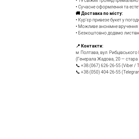
• 19 свіжих троянд преміальної
• Сучасне оформлення та есте
🚚 Доставка по місту:
• Кур’єр привезе букет у пого
• Можливе анонімне вручення 
• Безкоштовно додамо листівк
📍 Контакти:
м. Полтава, вул. Рибцівського
(Генерала Жадова, 20 — стара
📞 +38 (067) 626-26-55 (Viber /
📞 +38 (050) 404-26-55 (Telegr