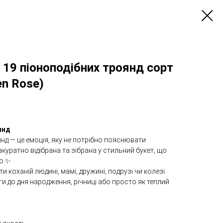
 19 піоноподібних троянд сорт
en Rose)
янд
нд — це емоція, яку не потрібно пояснювати
акуратно відібрана та зібрана у стильний букет, що
но ✨
 коханій людині, мамі, дружині, подрузі чи колезі.
и до дня народження, річниці або просто як теплий