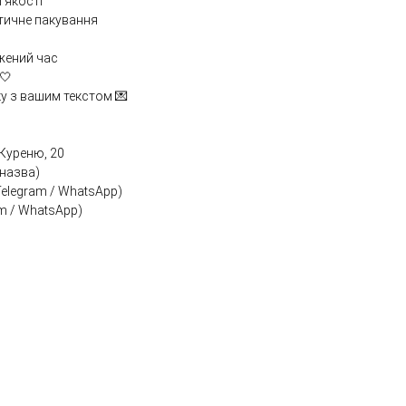
 якості
тичне пакування
джений час
🤍
у з вашим текстом 💌
 Куреню, 20
 назва)
 Telegram / WhatsApp)
am / WhatsApp)