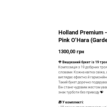
Holland Premium -
Pink O’Hara (Gard
1300,00
грн
🌹 Вишуканий букет із 19 тро
Композиція з 19 добірних троя
словами. Кожна квітка свіжа, 
виглядає ефектно й гармоній
Такий букет доречно подарувати
Він стане чудовим жестом уваг
знак турботи без приводу 💝
🎁 У комплекті: