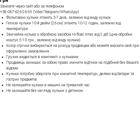
грн
Замовте через сайт або за телефоном
+38-067-626-26-55 (Viber/Telegram/WhatsApp)
Фольговані кульки літають 3-7 днів, залежно від виду кульок
Гелієві кульки 10-й дюйм (26 см) літають 10-12 годин, залежно від
температури.
Звичайна кулька з обробкою засобом Hi-float літає від 2 діб (ціна обробки
коштує 5-10 грн., залежно від виду кульки).
Колір стрічки вибирається на розсуд продавцем або можете вказати свій при
оформленні замовлення.
Грузик видається в комплекті з кульками.
Продавець залишає за собою право змінити відтінок на подібний без Вашого
відома.
Кульки потрібно зберігати при кімнатній температурі, далеко від батареї та
гострих предметів.
Не залишайти кульки в машині на тривалий час.
Не залишайте без нагляду кульки з дитиною.