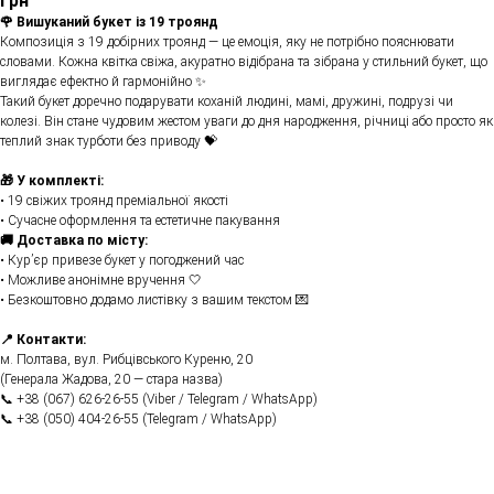
грн
🌹 Вишуканий букет із 19 троянд
Композиція з 19 добірних троянд — це емоція, яку не потрібно пояснювати
словами. Кожна квітка свіжа, акуратно відібрана та зібрана у стильний букет, що
виглядає ефектно й гармонійно ✨
Такий букет доречно подарувати коханій людині, мамі, дружині, подрузі чи
колезі. Він стане чудовим жестом уваги до дня народження, річниці або просто як
теплий знак турботи без приводу 💝
🎁 У комплекті:
• 19 свіжих троянд преміальної якості
• Сучасне оформлення та естетичне пакування
🚚 Доставка по місту:
• Кур’єр привезе букет у погоджений час
• Можливе анонімне вручення 🤍
• Безкоштовно додамо листівку з вашим текстом 💌
📍 Контакти:
м. Полтава, вул. Рибцівського Куреню, 20
(Генерала Жадова, 20 — стара назва)
📞 +38 (067) 626-26-55 (Viber / Telegram / WhatsApp)
📞 +38 (050) 404-26-55 (Telegram / WhatsApp)