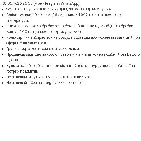
+38-067-626-26-55 (Viber/Telegram/WhatsApp)
Фольговані кульки літають 3-7 днів, залежно від виду кульок
Гелієві кульки 10-й дюйм (26 см) літають 10-12 годин, залежно від
температури.
Звичайна кулька з обробкою засобом Hi-float літає від 2 діб (ціна обробки
коштує 5-10 грн., залежно від виду кульки).
Колір стрічки вибирається на розсуд продавцем або можете вказати свій при
оформленні замовлення.
Грузик видається в комплекті з кульками.
Продавець залишає за собою право змінити відтінок на подібний без Вашого
відома.
Кульки потрібно зберігати при кімнатній температурі, далеко від батареї та
гострих предметів.
Не залишайти кульки в машині на тривалий час.
Не залишайте без нагляду кульки з дитиною.