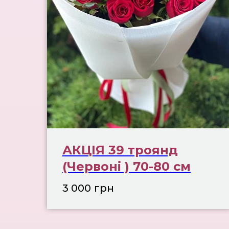
АКЦІЯ 39 троянд
(Червоні ) 70-80 см
3 000
грн