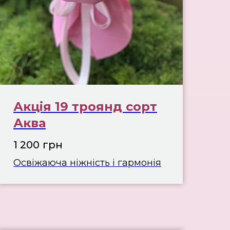
Акція 19 троянд сорт
Аква
1 200
грн
Освіжаюча ніжність і гармонія