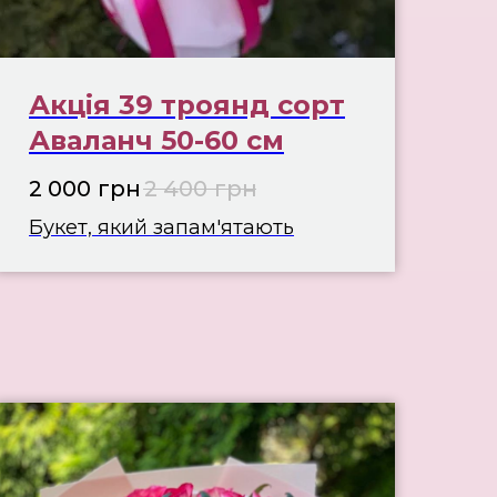
Акція 39 троянд сорт
Аваланч 50-60 см
2 000
грн
2 400
грн
Букет, який запам'ятають