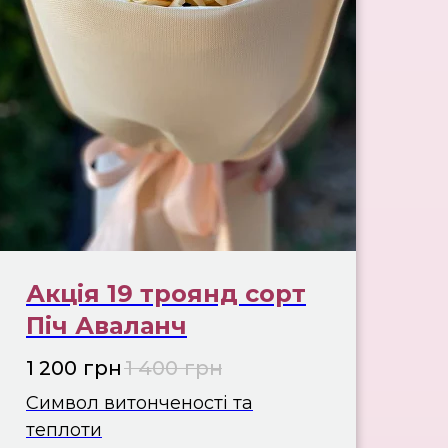
Акція 19 троянд сорт
Піч Аваланч
1 200
грн
1 400
грн
Символ витонченості та
теплоти