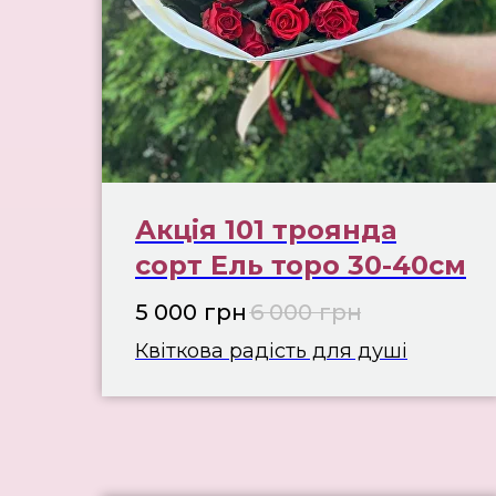
Акція 101 троянда
сорт Ель торо 30-40см
5 000
грн
6 000
грн
Квіткова радість для душі