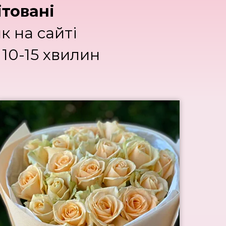
ітовані
к на сайті
10-15 хвилин