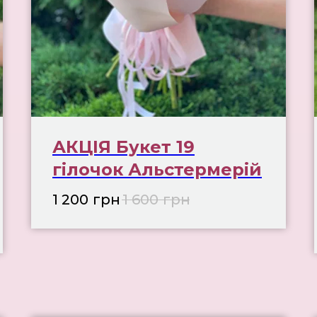
АКЦІЯ Букет 19
гілочок Альстермерій
1 200
грн
1 600
грн