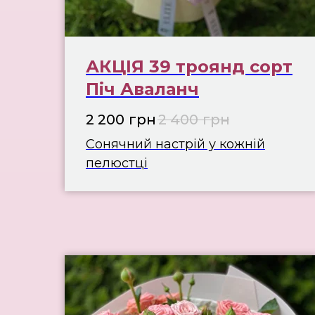
АКЦІЯ 39 троянд сорт
Піч Аваланч
2 200
грн
2 400
грн
Сонячний настрій у кожній
пелюстці