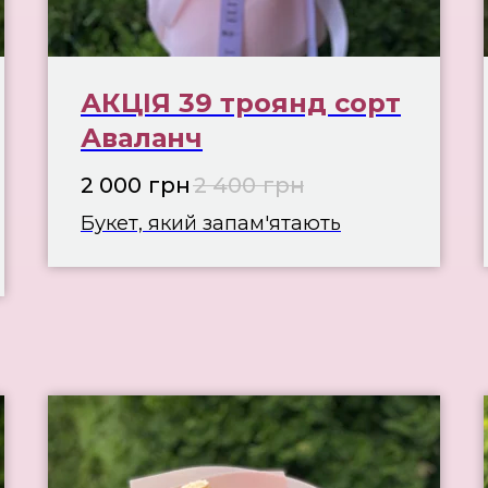
АКЦІЯ 39 троянд сорт
Аваланч
2 000
грн
2 400
грн
Букет, який запам'ятають