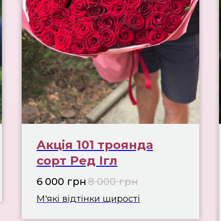
Акція 101 троянда
сорт Ред Ігл
6 000
грн
8 000
грн
М'які відтінки щирості