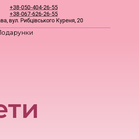
+38-050-404-26-55
+38-067-626-26-55
ва, вул. Рибцівського Куреня, 20
Подарунки
ети