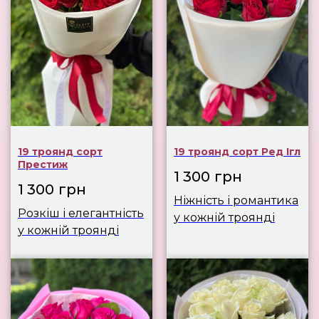
19 троянд сорт
19 троянд сорт Ред Ігл
Престиж
1 300
грн
1 300
грн
Ніжність і романтика
Розкіш і елегантність
у кожній троянді
у кожній троянді