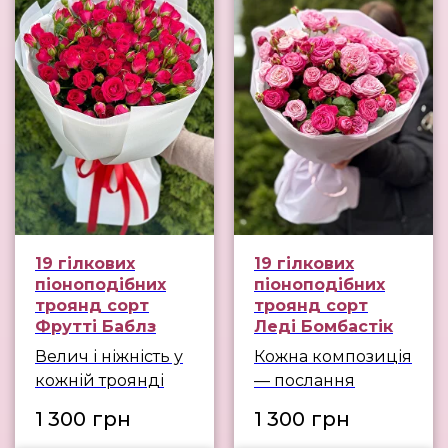
19 гілкових
19 гілкових
піоноподібних
піоноподібних
троянд сорт
троянд сорт
Фрутті Баблз
Леді Бомбастік
Велич і ніжність у
Кожна композиція
кожній троянді
— послання
1 300
грн
1 300
грн