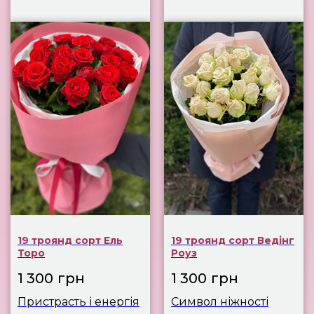
19 троянд сорт Ель
19 троянд сорт Ведінг
Торо
Роуз
1 300
грн
1 300
грн
Пристрасть і енергія
Символ ніжності