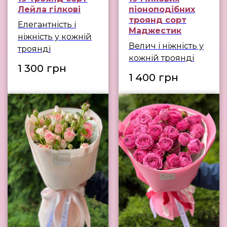
Лейла гілкові
піоноподібних
троянд сорт
Елегантність і
Маджестик
ніжність у кожній
Велич і ніжність у
троянді
кожній троянді
1 300
грн
1 400
грн