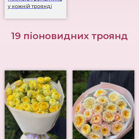
у кожній троянді
19 піоновидних троянд