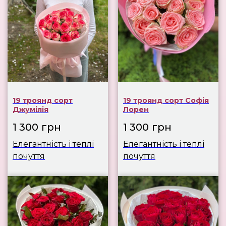
19 троянд сорт
19 троянд сорт Софія
Джумілія
Лорен
1 300
грн
1 300
грн
Елегантність і теплі
Елегантність і теплі
почуття
почуття