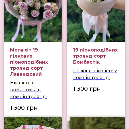
Мега хіт 19
19 піоноподібних
гілкових
троянд сорт
піоноподібних
Бомбастік
троянд сорт
Розкіш і ніжність у
Лавандовий
кожній троянді
Ніжність і
1 300
грн
романтика в
кожній троянді
1 300
грн