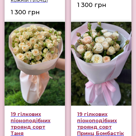
кожній гілочці
1 300
грн
1 300
грн
19 гілкових
19 гілкових
піоноподібних
піоноподібних
троянд сорт
троянд сорт
Таня
Принц Бомбастік