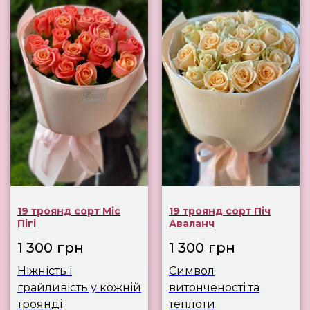
19 троянд сорт Міс
19 троянд сорт Піч
Пігі
Аваланч
1 300
грн
1 300
грн
Ніжність і
Символ
грайливість у кожній
витонченості та
троянді
теплоти