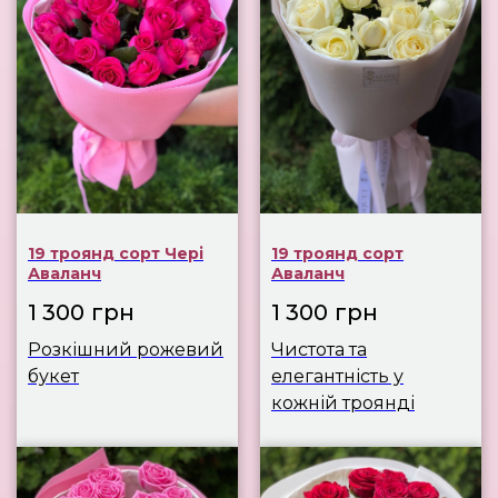
19 троянд сорт Чері
19 троянд сорт
Аваланч
Аваланч
1 300
грн
1 300
грн
Розкішний рожевий
Чистота та
букет
елегантність у
кожній троянді