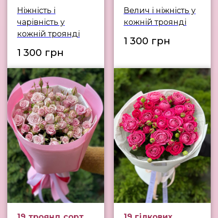
Ніжність і
Велич і ніжність у
чарівність у
кожній троянді
кожній троянді
1 300
грн
1 300
грн
19 троянд сорт
19 гілкових