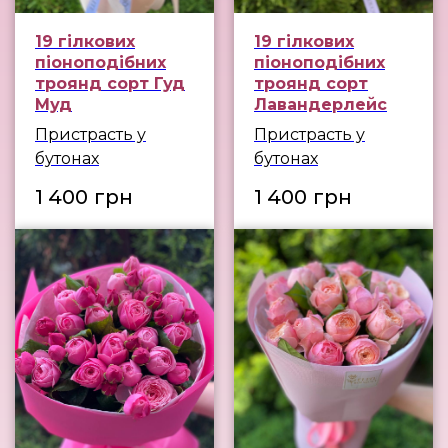
19 гілкових
19 гілкових
піоноподібних
піоноподібних
троянд сорт Гуд
троянд сорт
Муд
Лавандерлейс
Пристрасть у
Пристрасть у
бутонах
бутонах
1 400
грн
1 400
грн