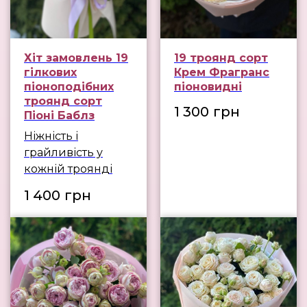
Хіт замовлень 19
19 троянд сорт
гілкових
Крем Фрагранс
піоноподібних
піоновидні
троянд сорт
1 300
грн
Піоні Баблз
Ніжність і
грайливість у
кожній троянді
1 400
грн