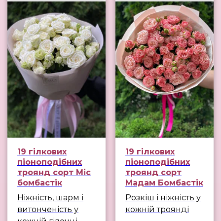
19 гілкових
19 гілкових
піоноподібних
піоноподібних
троянд сорт Міс
троянд сорт
бомбастік
Мадам Бомбастік
Ніжність, шарм і
Розкіш і ніжність у
витонченість у
кожній троянді