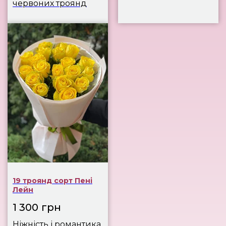
червоних троянд
19 троянд сорт Пені
Лейн
1 300
грн
Ніжність і романтика