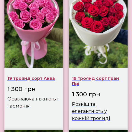
19 троянд сорт Аква
19 троянд сорт Гран
Прі
1 300
грн
1 300
грн
Освіжаюча ніжність і
Розкіш та
гармонія
елегантність у
кожній троянді