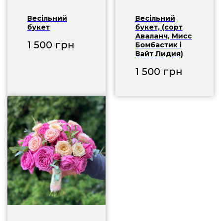
Весільний
Весільний
букет
букет, (сорт
Аваланч, Мисс
1 500
грн
Бомбастик і
Вайт Лидия)
1 500
грн