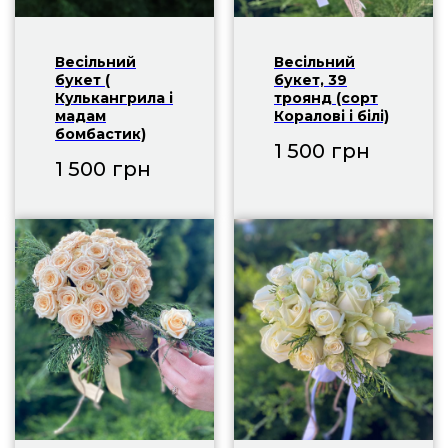
Весільний
Весільний
букет (
букет, 39
Кулькангрила і
троянд (сорт
мадам
Коралові і білі)
бомбастик)
1 500
грн
1 500
грн